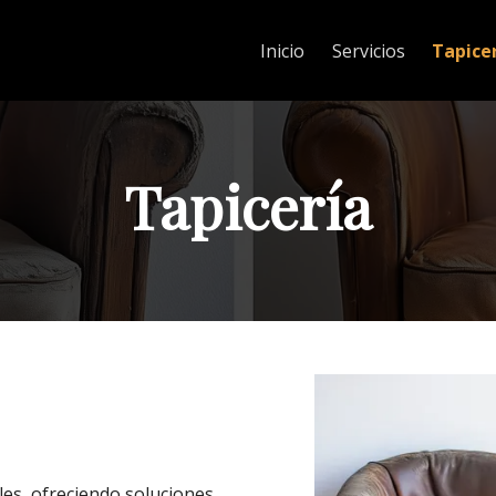
Inicio
Servicios
Tapice
Tapicería
les, ofreciendo soluciones